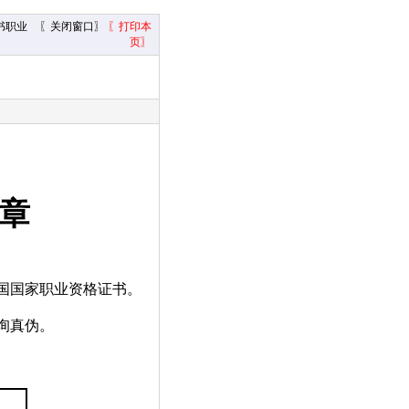
书职业
〖关闭窗口〗
〖打印本
页〗
章
国国家职业资格证书。
询真伪。