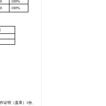
0
100%
0
100%
间
。
作证明（盖章）
1
份、