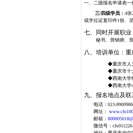
一、二级报名申请表一
三
/
四级学员：
4
张
或学位证复印件
1
份、
七、同时开展职业
秘书、营销师、
八、培训单位：
重
◆
重庆市人
◆
重庆市十
◆
西南大学
◆
西南大学
九、报名地点及联
电话：
023-8900986
网址：
www.cfu10
邮箱：
800005618@
微信号：
cfu911226
地址：重庆市渝中