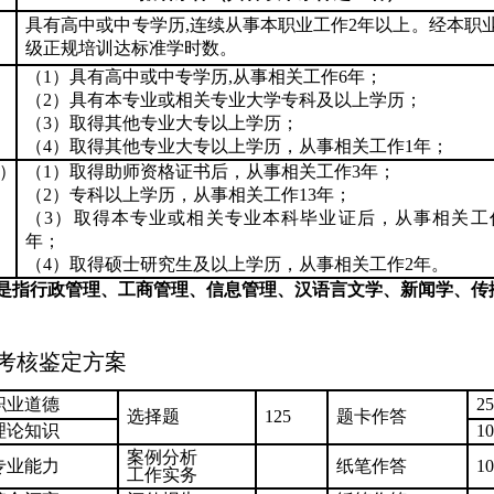
具有高中或中专学历
,
连续从事本职业工作
2
年以上。经本职
级正规培训达标准学时数。
（
1
）具有高中或中专学历
,
从事相关工作
6
年；
（
2
）具有本专业或相关专业大学专科及以上学历；
（
3
）取得其他专业大专以上学历
；
（
4
）
取得其他专业大专以上学历，从事相关工作
1
年；
）
（
1
）取得助师资格证书后，从事相关工作
3
年；
（
2
）专科以上学历，从事相关工作
13
年；
（
3
）取得本专业或相关专业本科毕业证后，从事相关工
年；
（
4
）取得硕士研究生及以上学历，从事相关工作
2
年。
是指行政管理、工商管理、信息管理、汉语言文学、新闻学、传
考核鉴定方案
职业道德
25
选择题
125
题卡作答
理论知识
10
案例分析
专业能力
纸笔作答
10
工作实务