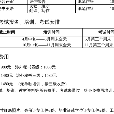
综合评审
评估报告
纸笔作答
10
选择、填空
秘书英语
纸笔作答
10
翻译、写作
考试报名、培训、考试安排
截止时间
培训时间
考试时
4
月中旬——
5
月周末全天
5
月第三个周末
10
月中旬——
11
月周末全天
11
月第三个周末
费用
：
980
元
涉外秘书四级：
1080
元
：
1480
元
涉外秘书三级：
1580
元
：
1480
元
（无单独培训，按三级收费）
试、培训、教材资料等所有费用。考试未通过，终身免费再培训
寸红底照片、身份证复印件
3
份、毕业证或学位证复印件
2
份、工