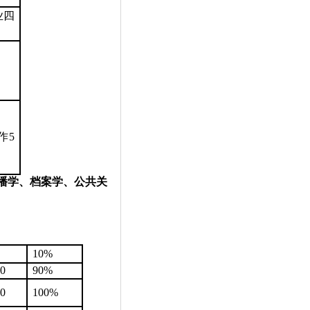
业四
作
5
播学、档案学、公共关
10%
0
90%
0
100%