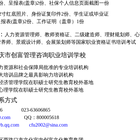
份、呈报表
(
盖章
)2
份、社保个人信息页面截图一份
2
寸红底照片、身份证复印件
2
份、学生证或毕业证
呈报表
(
盖章
)2
份、工作证明（盖章）
1
份
：
人力资源管理师、教师资格证、二级建造师、理财规划师、心
营养师、景观设计师、会展策划师等国家职业资格证书培训考试
庆市创富管理咨询职业培训学校
力资源和社会保障局批准的专业培训机构
大培训品牌之最具影响力培训机构
经济管理学院在职硕士研究生教育校外基地
心理学院在职硕士研究生教育校外基地
系方式
6
023-63606865
0.com
QQ
：
800005618
b.qq.com
cfu2002@sina.com
区两路口市文化宫内创富文化教育集团