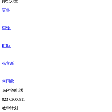
师资力量
更多+
李铮
时勘
张立新
何雨欣
Tel咨询电话
023-63606811
教学计划