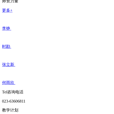
师资力量
更多+
李铮
时勘
张立新
何雨欣
Tel咨询电话
023-63606811
教学计划