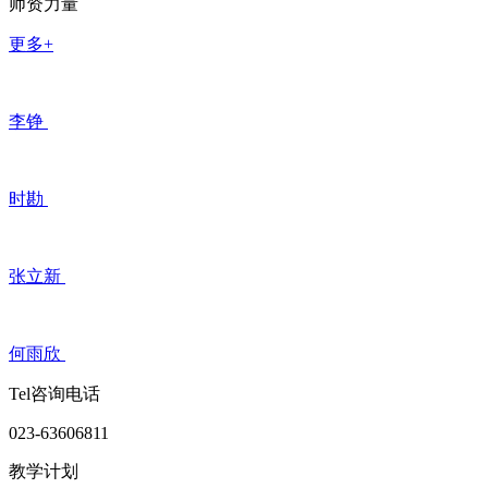
师资力量
更多+
李铮
时勘
张立新
何雨欣
Tel咨询电话
023-63606811
教学计划