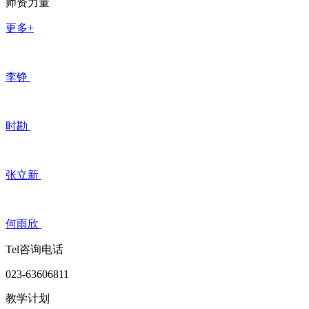
师资力量
更多+
李铮
时勘
张立新
何雨欣
Tel咨询电话
023-63606811
教学计划