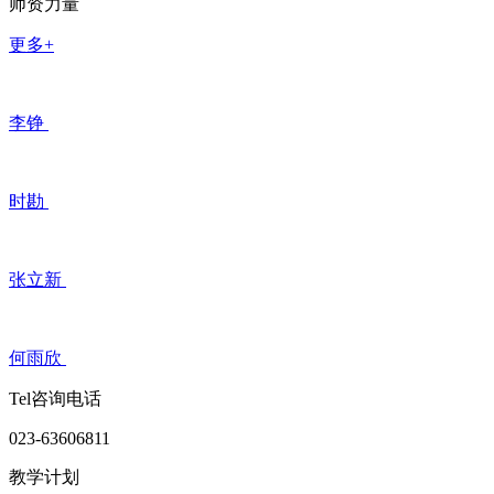
师资力量
更多+
李铮
时勘
张立新
何雨欣
Tel咨询电话
023-63606811
教学计划