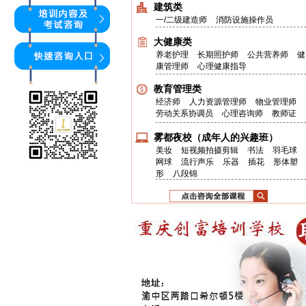
建筑类
一/二级建造师
消防设施操作员
大健康类
养老护理
长期照护师
公共营养师
健
康管理师
心理健康指导
教育管理类
经济师
人力资源管理师
物业管理师
劳动关系协调员
心理咨询师
教师证
雾都夜校（成年人的兴趣班）
美妆
短视频拍摄剪辑
书法
羽毛球
网球
流行声乐
乐器
插花
形体塑
形
八段锦