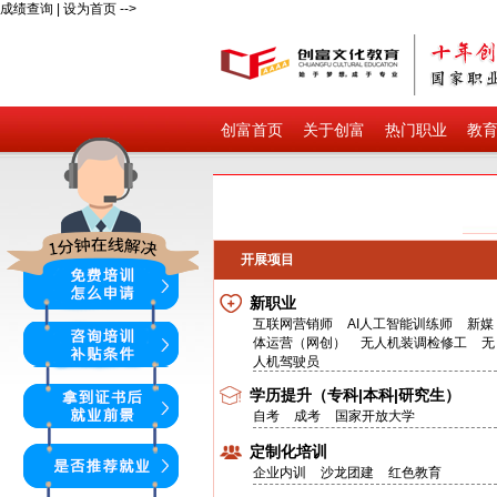
成绩查询
|
设为首页
-->
创富首页
关于创富
热门职业
教
开展项目
新职业
互联网营销师
AI人工智能训练师
新媒
体运营（网创）
无人机装调检修工
无
人机驾驶员
学历提升（专科|本科|研究生）
自考
成考
国家开放大学
定制化培训
企业内训
沙龙团建
红色教育