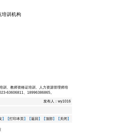
点培训机构
培训
、
教师资格证培训
、
人力资源管理师培
-63606811、18996386865。
发布人：
wy1016
友
】【
打印本页
】【
返回
】【
顶部
】【
关闭
】
章