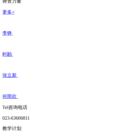
师资力量
更多+
李铮
时勘
张立新
何雨欣
Tel咨询电话
023-63606811
教学计划