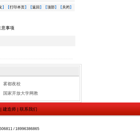
友
】【
打印本页
】【
返回
】【
顶部
】【
关闭
】
注意事项
雾都夜校
国家开放大学网教
|
建造师
|
联系我们
1 / 18996386865