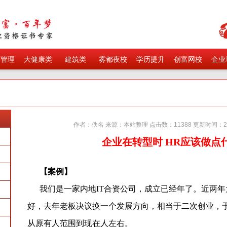
育管理
大健康类
建筑类
雾都夜校
学历提升
创富网校
企业
作者：佚名 来源：本站整理 点击数：11388 更新时间：20
企业在转型时 HR应该做点
【案例】
我们是一家内地IT合资公司，成立已经年了。近两年
好，去年老板决议换一个发展方向，相当于二次创业，
从原有人范围到现在人左右。