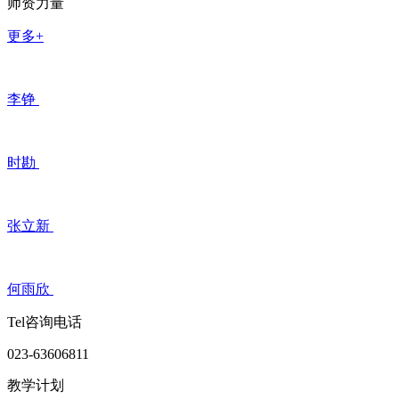
师资力量
更多+
李铮
时勘
张立新
何雨欣
Tel咨询电话
023-63606811
教学计划