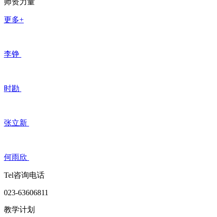
师资力量
更多+
李铮
时勘
张立新
何雨欣
Tel咨询电话
023-63606811
教学计划