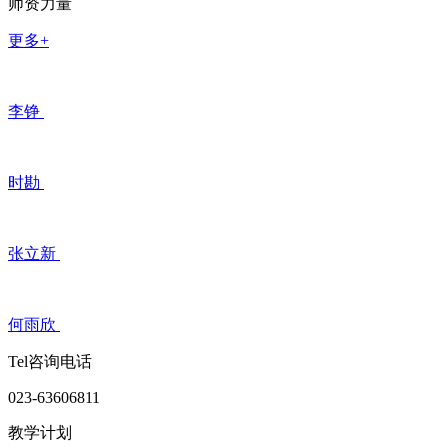
师资力量
更多+
李铮
时勘
张立新
何雨欣
Tel咨询电话
023-63606811
教学计划