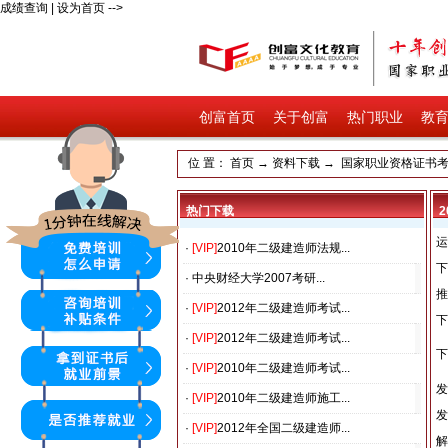
成绩查询
|
设为首页
-->
创富首页
关于创富
热门职业
教
位 置：
首页
→
资料下载
→
国家职业资格证书
热门下载
运
·
[
VIP
]
2010年二级建造师法规...
下
·
中央财经大学2007考研...
推
·
[
VIP
]
2012年二级建造师考试...
下
·
[
VIP
]
2012年二级建造师考试...
下
·
[
VIP
]
2010年二级建造师考试...
发
·
[
VIP
]
2010年二级建造师施工...
发
·
[
VIP
]
2012年全国二级建造师...
解