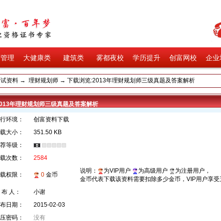
育管理
大健康类
建筑类
雾都夜校
学历提升
创富网校
企业
考试资料
→
理财规划师
→ 下载浏览:2013年理财规划师三级真题及答案解析
2013年理财规划师三级真题及答案解析
行环境：
创富资料下载
载大小：
351.50 KB
荐等级：
载次数：
2584
说明：
为VIP用户
为高级用户
为注册用户，
载权限：
0
金币
金币代表下载该资料需要扣除多少金币，VIP用户享
 布 人：
小谢
布日期：
2015-02-03
压密码：
没有