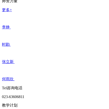
师资力量
更多+
李铮
时勘
张立新
何雨欣
Tel咨询电话
023-63606811
教学计划