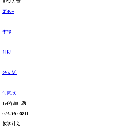
师资力量
更多+
李铮
时勘
张立新
何雨欣
Tel咨询电话
023-63606811
教学计划