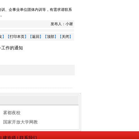
培训
、
企事业单位团体内训
等，有需求请联系
5。
发布人：
小谢
友
】【
打印本页
】【
返回
】【
顶部
】【
关闭
】
务工作的通知
雾都夜校
国家开放大学网教
|
建造师
|
联系我们