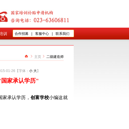
培训
合作招募
|
客服中心
|
联系我们
主页
二级建造师
5-01-26【字体：
小
大
】
"国家承认学历"
国家承认学历，
创富学校
小编这就