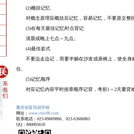
(2)概括记忆
对概念原理应概括后记忆，容易记忆，不要原文整段
(3)在每天最佳记忆时点背记
清晨或晚上七点～九点。
(4)最佳姿式
不要边走边记，而要半躺在沙发或座椅上，使全身处
住。
(5)记忆顺序
对应记忆内容平时按章顺序记背，考前1～2天重背
重庆创富培训学校
网址：
www.cfu100.com
联系电话：
023-89009866
、
023-63606865
QQ
：
800005618