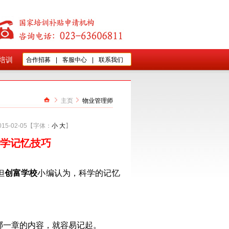
培训
合作招募
|
客服中心
|
联系我们
主页
物业管理师
5-02-05【字体：
小
大
】
科学记忆技巧
但
创富学校
小编认为，
科学的
记忆
一章的内容，就容易记起。