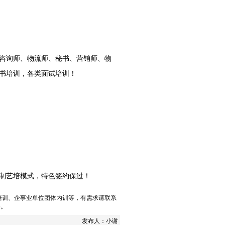
咨询师、物流师、秘书、营销师、
物
书培训，
各类面试培训
！
制艺培模式，特色签约保过！
培训
、
企事业单位团体内训
等，有需求请联系
5。
发布人：
小谢