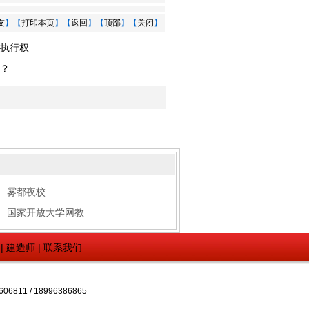
友
】【
打印本页
】【
返回
】【
顶部
】【
关闭
】
执行权
？
雾都夜校
国家开放大学网教
|
建造师
|
联系我们
1 / 18996386865