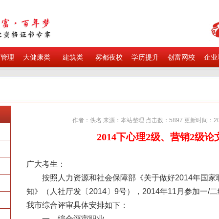
育管理
大健康类
建筑类
雾都夜校
学历提升
创富网校
企业
作者：佚名 来源：本站整理 点击数：5897 更新时间：201
2014下心理2级、营销2级
广大考生：
按照人力资源和社会保障部《关于做好
2014
年国家
知》（人社厅发〔
2014
〕
9
号），
2014
年
11
月参加一
/
二
我市综合评审具体安排如下：
一、综合评审职业