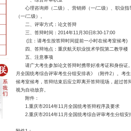
心理咨询师（二级）、营销师（一
/
二级）、职业指
（一
/
二级）。
二、评审方式：论文答辩
三、答辩时间：
2014
年
11
月
30
日
8:30-17:00
(
注：请考生按答辩时间提前一小时在候考室候考
)
四、答辩地点：重庆航天职业技术学院第二教学楼
五、注意事项
请广大考生参加论文答辩时携带好准考证和身份证
月全国统考综合评审考生分组安排表》（附件
2
）。考生
候考室候考，答辩结束后应立即离开答辩现场，超过答
视为自动放弃。
附件：
1.
重庆市
2014
年
11
月全国统考答辩程序及要求
2.
重庆市
2014
年
11
月全国统考综合评审考生分组安
附件
1
：