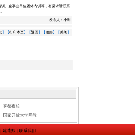
培训
、
企事业单位团体内训
等，有需求请联系
5。
发布人：
小谢
友
】【
打印本页
】【
返回
】【
顶部
】【
关闭
】
雾都夜校
国家开放大学网教
|
建造师
|
联系我们