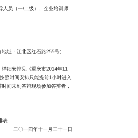
导人员（一
/
二级）、企业培训师
（地址：江北区红石路
255
号）
。详细安排见《重庆市
2014
年
11
按照时间安排只能提前
1
小时进入
辩时间未到答辩现场参加答辩者，
排表
二〇一四年十一月二十一日