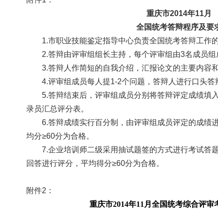
重庆市
2014
年
11
月
全国统考答辩程序及要
1.
市职业技能鉴定指导中心负责全国统考答辩工作
2.
答辩由评审组组长主持，每个评审组由
3
名成员组
3.
答辩人作简短的自我介绍，汇报论文的主要内容
4.
评审组成员每人提
1-2
个问题，答辩人进行口头答
5.
答辩结束后，评审组成员分别将答辩评定成绩填
录员汇总评分表。
6.
答辩成绩实行百分制，由评审组成员评定的成绩
均分
≥60
分为合格。
7.
企业培训师二级采用抽试题签的方式进行考试答
回答进行评分，平均得分
≥60
分为合格。
附件
2
：
重庆市
2014
年
11
月全国统考综合评审