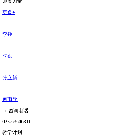
师资力量
更多+
李铮
时勘
张立新
何雨欣
Tel咨询电话
023-63606811
教学计划