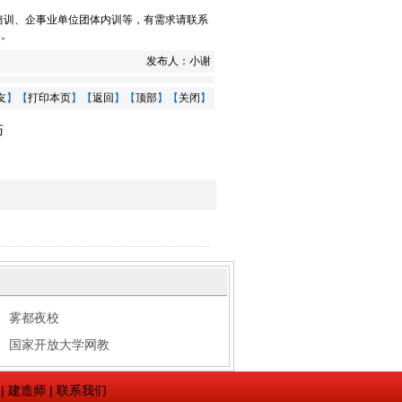
培训
、
企事业单位团体内训
等，有需求请联系
5。
发布人：
小谢
友
】【
打印本页
】【
返回
】【
顶部
】【
关闭
】
巧
雾都夜校
国家开放大学网教
|
建造师
|
联系我们