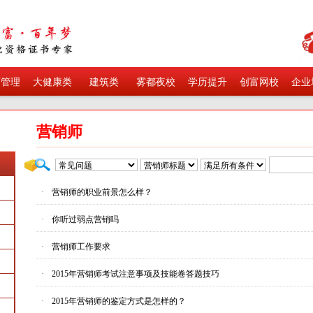
育管理
大健康类
建筑类
雾都夜校
学历提升
创富网校
企业
营销师
·
营销师的职业前景怎么样？
·
你听过弱点营销吗
·
营销师工作要求
·
2015年营销师考试注意事项及技能卷答题技巧
·
2015年营销师的鉴定方式是怎样的？